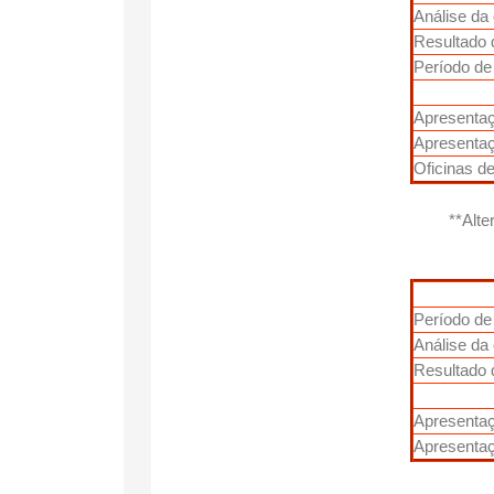
Análise da
Resultado 
Período de 
Apresentaç
Apresenta
Oficinas de
**Alte
Período de
Análise da
Resultado 
Apresenta
Apresentaç