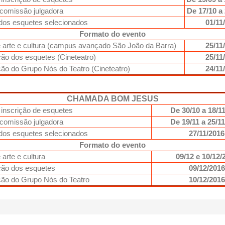
 comissão julgadora
De 17/10 a 
dos esquetes selecionados
01/11
Formato do evento
e arte e cultura (campus avançado São João da Barra)
25/11
ão dos esquetes (Cineteatro)
25/11
ão do Grupo Nós do Teatro (Cineteatro)
24/11
CHAMADA BOM JESUS
 inscrição de esquetes
De 30/10 a 18/1
 comissão julgadora
De 19/11 a 25/1
dos esquetes selecionados
27/11/2016
Formato do evento
 arte e cultura
09/12 e 10/12/
ção dos esquetes
09/12/2016
ão do Grupo Nós do Teatro
10/12/2016