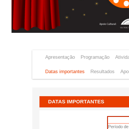
Apresentação
Programação
Ativid
Datas importantes
Resultados
Apo
DATAS IMPORTANTES
Período de